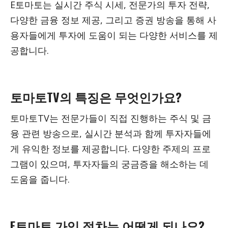
E토마토는 실시간 주식 시세, 전문가의 투자 전략,
다양한 금융 정보 제공, 그리고 증권 방송을 통해 사
용자들에게 투자에 도움이 되는 다양한 서비스를 제
공합니다.
토마토TV의 특징은 무엇인가요?
토마토TV는 전문가들이 직접 진행하는 주식 및 금
융 관련 방송으로, 실시간 분석과 함께 투자자들에
게 유익한 정보를 제공합니다. 다양한 주제의 프로
그램이 있으며, 투자자들의 궁금증을 해소하는 데
도움을 줍니다.
E토마토 가입 절차는 어떻게 되나요?