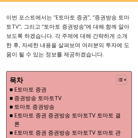
이번 포스트에서는 “E토마토 증권”, “증권방송 토마
토TV”, 그리고 “토마토 증권방송”에 대해 함께 알아
보도록 하겠습니다. 각 주제에 대해 간략하게 소개
한 후, 자세한 내용을 살펴보며 여러분의 투자에 도
움이 될 수 있는 정보를 제공하겠습니다.
목차
E토마토 증권
증권방송 토마토TV
토마토 증권방송
E토마토 증권 증권방송 토마토TV 토마토 결
론
E토마토 증권 증권방송 토마토TV 토마토 관