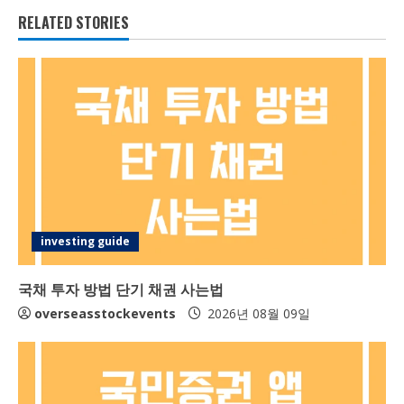
RELATED STORIES
t
i
n
u
e
R
investing guide
e
a
국채 투자 방법 단기 채권 사는법
overseasstockevents
2026년 08월 09일
d
i