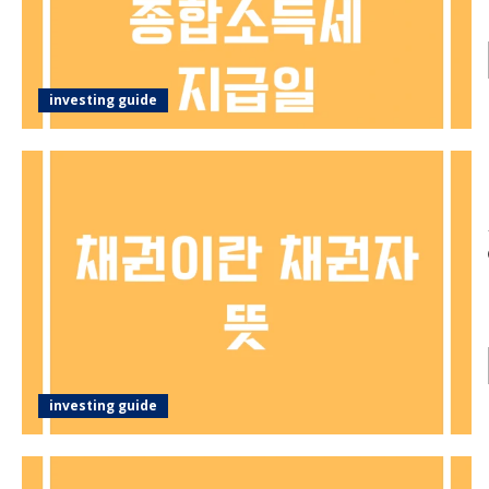
investing guide
investing guide