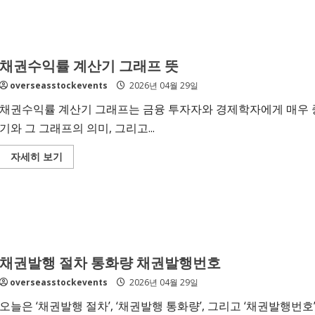
시
장
규
모
균
열
채권수익률 계산기 그래프 뜻
overseasstockevents
2026년 04월 29일
채권수익률 계산기 그래프는 금융 투자자와 경제학자에게 매우 
기와 그 그래프의 의미, 그리고...
Read
자세히 보기
more
about
채
권
수
익
률
계
산
기
채권발행 절차 통화량 채권발행번호
그
래
overseasstockevents
2026년 04월 29일
프
뜻
오늘은 ‘채권발행 절차’, ‘채권발행 통화량’, 그리고 ‘채권발행