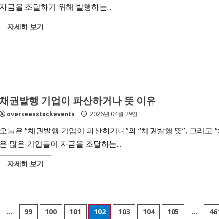
자금을 조달하기 위해 발행하는...
Read
자세히 보기
more
about
채
권
발
행
절
차
통
화
채권발행 기업이 파산하거나 뜻 이유
량
채
overseasstockevents
2026년 04월 29일
권
발
행
오늘은 “채권발행 기업이 파산하거나”와 “채권발행 뜻”, 그리고
번
호
은 많은 기업들이 자금을 조달하는...
Read
자세히 보기
more
about
채
권
발
행
기
…
99
100
101
102
103
104
105
…
46
업