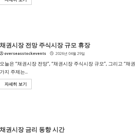
more
about
채
권
신
고
서
양
식
예
채권시장 전망 주식시장 규모 휴장
시
작
overseasstockevents
2026년 04월 29일
성
오늘은 “채권시장 전망”, “채권시장 주식시장 규모”, 그리고 “채
가지 주제는...
Read
자세히 보기
more
about
채
권
시
장
전
망
주
식
채권시장 금리 동향 시간
시
장