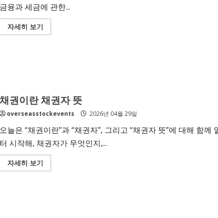
금융과 세금에 관한...
Read
자세히 보기
more
about
채
권
이
자
원
천
징
수
채권이란 채권자 뜻
종
합
overseasstockevents
2026년 04월 29일
소
득
세
오늘은 “채권이란”과 “채권자”, 그리고 “채권자 뜻”에 대해 함
지
급
터 시작해, 채권자가 무엇인지,...
일
Read
자세히 보기
more
about
채
권
이
란
채
권