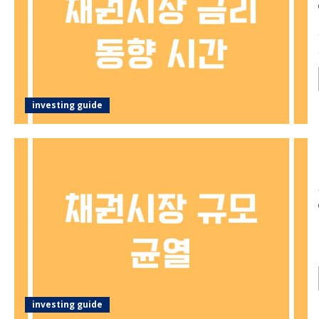
investing guide
investing guide