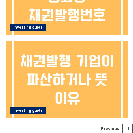
investing guide
investing guide
글
Previous
1