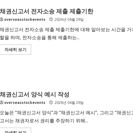
자
뜻
채권신고서 전자소송 제출 제출기한
overseasstockevents
2026년 04월 29일
채권신고서 전자소송 제출 제출기한에 대해 알아보는 시간을 가
할을 하며, 전자소송을 통해 제출하는...
Read
자세히 보기
more
about
채
권
신
고
서
전
자
소
채권신고서 양식 예시 작성
송
제
overseasstockevents
2026년 04월 29일
출
제
출
오늘은 “채권신고서 양식”과 “채권신고서 예시”, 그리고 “채권
기
한
고서는 채권자로서 권리를 주장하기 위해...
Read
자세히 보기