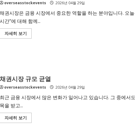
overseasstockevents
2026년 04월 29일
규
모
휴
채권시장은 금융 시장에서 중요한 역할을 하는 분야입니다. 오늘은 
장
시간”에 대해 함께...
Read
자세히 보기
more
about
채
권
시
장
금
리
동
향
채권시장 규모 균열
시
간
overseasstockevents
2026년 04월 29일
최근 금융 시장에서 많은 변화가 일어나고 있습니다. 그 중에서도
목을 받고...
Read
자세히 보기
more
about
채
권