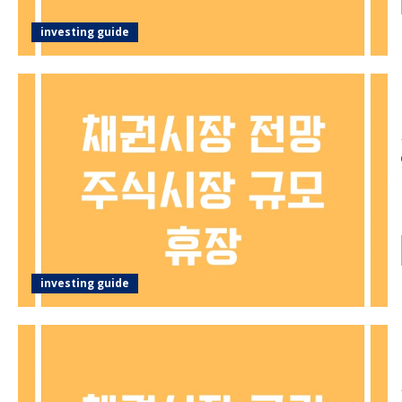
investing guide
investing guide